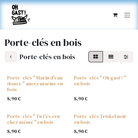
SE RENDRE AU CONTENU
Porte-clés en bois
Porte-clés en bois
Porte- clés " Marin d'eau
Porte- clés " Oh gast ! "
douce " ancre marine en
en bois
bois
8,90
€
8,90
€
Porte- clés " Tu t'es cru
Porte- clés Triskel noir
chez mémé " en bois
en bois
8,90
€
8,90
€