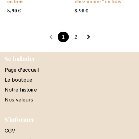
en bois
chez mémé " en bois
8,90
€
8,90
€
1
2
Se ballader
Page d'accueil
La boutique
Notre histoire
Nos valeurs
S'informer
CGV