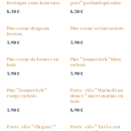
Bretagne zone heureuse
port" goéland qui salue
8,50
€
8,50
€
Pins coeur drapeau
Pins coeur océan en bois
breton
5,90
€
5,90
€
Pins coeur de beurre en
Pins " bonnet bzh " bleu
bois
en bois
5,90
€
5,90
€
Pins " bonnet bzh "
Porte- clés " Marin d'eau
rouge en bois
douce " ancre marine en
bois
5,90
€
8,90
€
Porte- clés " Oh gast ! "
Porte- clés " Tu t'es cru