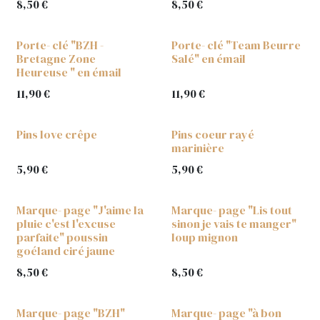
8,50
€
8,50
€
Porte- clé "BZH -
Porte- clé "Team Beurre
Bretagne Zone
Salé" en émail
Heureuse " en émail
11,90
€
11,90
€
Pins love crêpe
Pins coeur rayé
marinière
5,90
€
5,90
€
Marque- page "J'aime la
Marque- page "Lis tout
pluie c'est l'excuse
sinon je vais te manger"
parfaite" poussin
loup mignon
goéland ciré jaune
8,50
€
8,50
€
Marque- page "BZH"
Marque- page "à bon